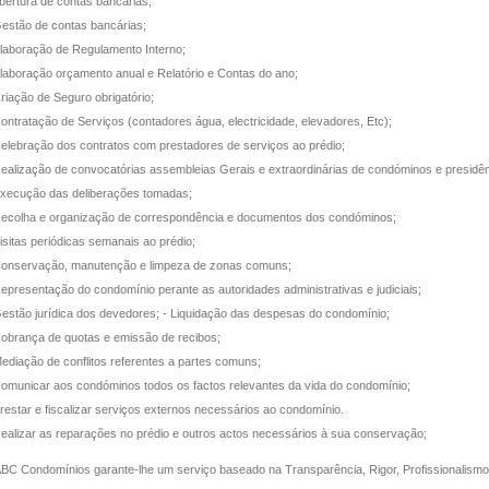
Abertura de contas bancárias;
Gestão de contas bancárias;
Elaboração de Regulamento Interno;
Elaboração orçamento anual e Relatório e Contas do ano;
Criação de Seguro obrigatório;
Contratação de Serviços (contadores água, electricidade, elevadores, Etc);
Celebração dos contratos com prestadores de serviços ao prédio;
Realização de convocatórias assembleias Gerais e extraordinárias de condóminos e presidên
Execução das deliberações tomadas;
Recolha e organização de correspondência e documentos dos condóminos;
Visitas periódicas semanais ao prédio;
Conservação, manutenção e limpeza de zonas comuns;
Representação do condomínio perante as autoridades administrativas e judiciais;
Gestão jurídica dos devedores; - Liquidação das despesas do condomínio;
Cobrança de quotas e emissão de recibos;
Mediação de conflitos referentes a partes comuns;
Comunicar aos condóminos todos os factos relevantes da vida do condomínio;
Prestar e fiscalizar serviços externos necessários ao condomínio.
Realizar as reparações no prédio e outros actos necessários à sua conservação;
ABC Condomínios garante-lhe um serviço baseado na Transparência, Rigor, Profissionalism